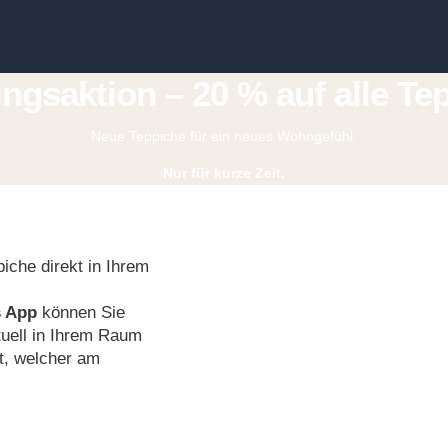
ingsaktion – 20 % auf alle Te
Neue Teppiche für ein neues Wohngefühl.
Nur für kurze Zeit.
iche direkt in Ihrem
s App
können Sie
tuell in Ihrem Raum
t, welcher am