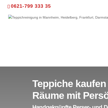
0621-799 333 35
Teppiche kaufen
Räume mit Persö
Handgeknüpfte Perser- und De